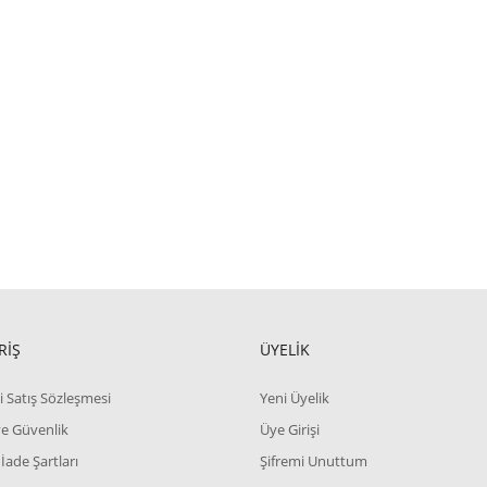
RİŞ
ÜYELİK
i Satış Sözleşmesi
Yeni Üyelik
 ve Güvenlik
Üye Girişi
 İade Şartları
Şifremi Unuttum