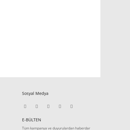
Sosyal Medya
E-BÜLTEN
Tüm kampanya ve duyurulardan haberdar