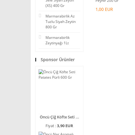
Sele Siyah Zeytin
Peynir 200 Gr
(XS) 400 Gr
1,00 EUR
Marmarabirlik Az
Tuzlu Siyah Zeytin
800 Gr
Marmarabirlik
Zeytinyağı 1Lt
Sponsor Ürünler
Öncü Çiğ Köfte Seti ...
Fiyat :
3,90 EUR