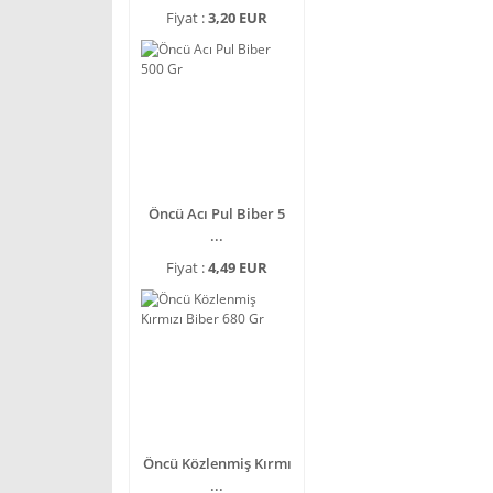
Fiyat :
3,20 EUR
Öncü Acı Pul Biber 5
...
Fiyat :
4,49 EUR
Öncü Közlenmiş Kırmı
...