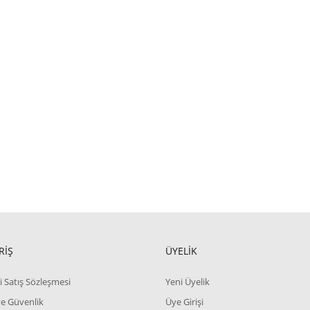
RİŞ
ÜYELİK
i Satış Sözleşmesi
Yeni Üyelik
 ve Güvenlik
Üye Girişi