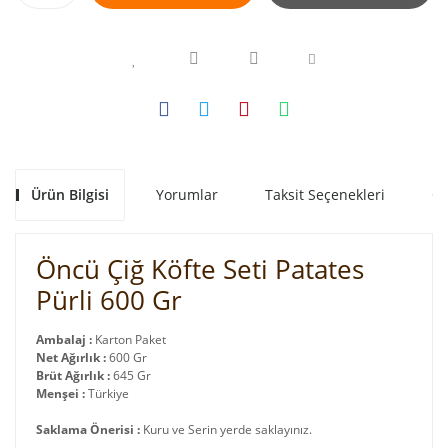
Ürün Bilgisi
Yorumlar
Taksit Seçenekleri
Ön
Öncü Çiğ Köfte Seti Patates
Pürli 600 Gr
Ambalaj :
Karton Paket
Net Ağırlık :
600 Gr
Brüt Ağırlık :
645 Gr
Menşei :
Türkiye
Saklama Önerisi :
Kuru ve Serin yerde saklayınız.