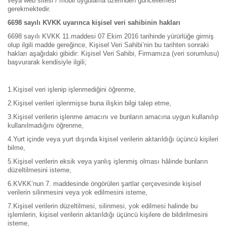
veya web sitesi / mobil uygulama üzerinden güncellemesi
gerekmektedir.
6698 sayılı KVKK uyarınca kişisel veri sahibinin hakları
6698 sayılı KVKK 11.maddesi 07 Ekim 2016 tarihinde yürürlüğe girmiş
olup ilgili madde gereğince, Kişisel Veri Sahibi’nin bu tarihten sonraki
hakları aşağıdaki gibidir: Kişisel Veri Sahibi, Firmamıza (veri sorumlusu)
başvurarak kendisiyle ilgili;
1.
Kişisel veri işlenip işlenmediğini öğrenme,
2.
Kişisel verileri işlenmişse buna ilişkin bilgi talep etme,
3.
Kişisel verilerin işlenme amacını ve bunların amacına uygun kullanılıp
kullanılmadığını öğrenme,
4.
Yurt içinde veya yurt dışında kişisel verilerin aktarıldığı üçüncü kişileri
bilme,
5.
Kişisel verilerin eksik veya yanlış işlenmiş olması hâlinde bunların
düzeltilmesini isteme,
6.
KVKK’nun 7. maddesinde öngörülen şartlar çerçevesinde kişisel
verilerin silinmesini veya yok edilmesini isteme,
7.
Kişisel verilerin düzeltilmesi, silinmesi, yok edilmesi halinde bu
işlemlerin, kişisel verilerin aktarıldığı üçüncü kişilere de bildirilmesini
isteme,