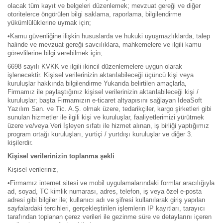
olacak tüm kayıt ve belgeleri düzenlemek; mevzuat gereği ve diğer
otoritelerce öngörülen bilgi saklama, raporlama, bilgilendirme
yükümlülüklerine uymak için;
•
Kamu güvenliğine ilişkin hususlarda ve hukuki uyuşmazlıklarda, talep
halinde ve mevzuat gereği savcılıklara, mahkemelere ve ilgili kamu
görevlilerine bilgi verebilmek için;
6698 sayılı KVKK ve ilgili ikincil düzenlemelere uygun olarak
işlenecektir. Kişisel verilerinizin aktarılabileceği üçüncü kişi veya
kuruluşlar hakkında bilgilendirme Yukarıda belirtilen amaçlarla,
Firmamız ile paylaştığınız kişisel verilerinizin aktarılabileceği kişi /
kuruluşlar; başta Firmamızın e-ticaret altyapısını sağlayan IdeaSoft
Yazılım San. ve Tic. A.Ş. olmak üzere, tedarikçiler, kargo şirketleri gibi
sunulan hizmetler ile ilgili kişi ve kuruluşlar, faaliyetlerimizi yürütmek
üzere ve/veya Veri İşleyen sıfatı ile hizmet alınan, iş birliği yaptığımız
program ortağı kuruluşları, yurtiçi / yurtdışı kuruluşlar ve diğer 3.
kişilerdir.
Kişisel verilerinizin toplanma şekli
Kişisel verileriniz,
•
Firmamız internet sitesi ve mobil uygulamalarındaki formlar aracılığıyla
ad, soyad, TC kimlik numarası, adres, telefon, iş veya özel e-posta
adresi gibi bilgiler ile; kullanıcı adı ve şifresi kullanılarak giriş yapılan
sayfalardaki tercihleri, gerçekleştirilen işlemlerin IP kayıtları, tarayıcı
tarafından toplanan çerez verileri ile gezinme süre ve detaylarını içeren