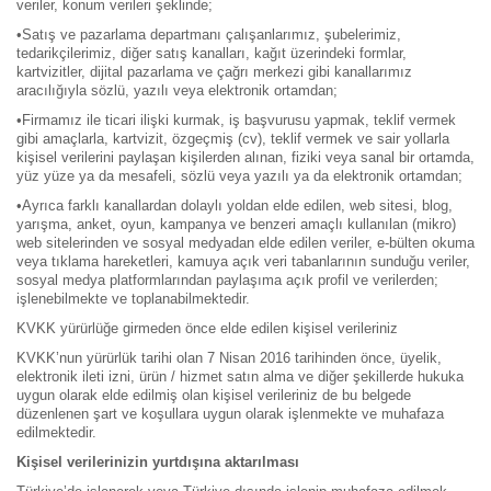
veriler, konum verileri şeklinde;
•
Satış ve pazarlama departmanı çalışanlarımız, şubelerimiz,
tedarikçilerimiz, diğer satış kanalları, kağıt üzerindeki formlar,
kartvizitler, dijital pazarlama ve çağrı merkezi gibi kanallarımız
aracılığıyla sözlü, yazılı veya elektronik ortamdan;
•
Firmamız ile ticari ilişki kurmak, iş başvurusu yapmak, teklif vermek
gibi amaçlarla, kartvizit, özgeçmiş (cv), teklif vermek ve sair yollarla
kişisel verilerini paylaşan kişilerden alınan, fiziki veya sanal bir ortamda,
yüz yüze ya da mesafeli, sözlü veya yazılı ya da elektronik ortamdan;
•
Ayrıca farklı kanallardan dolaylı yoldan elde edilen, web sitesi, blog,
yarışma, anket, oyun, kampanya ve benzeri amaçlı kullanılan (mikro)
web sitelerinden ve sosyal medyadan elde edilen veriler, e-bülten okuma
veya tıklama hareketleri, kamuya açık veri tabanlarının sunduğu veriler,
sosyal medya platformlarından paylaşıma açık profil ve verilerden;
işlenebilmekte ve toplanabilmektedir.
KVKK yürürlüğe girmeden önce elde edilen kişisel verileriniz
KVKK’nun yürürlük tarihi olan 7 Nisan 2016 tarihinden önce, üyelik,
elektronik ileti izni, ürün / hizmet satın alma ve diğer şekillerde hukuka
uygun olarak elde edilmiş olan kişisel verileriniz de bu belgede
düzenlenen şart ve koşullara uygun olarak işlenmekte ve muhafaza
edilmektedir.
Kişisel verilerinizin yurtdışına aktarılması