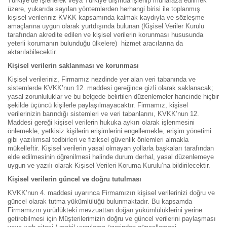
Türkiye’de işlenerek veya Türkiye dışında işlenip muhafaza edilmek
üzere, yukarıda sayılan yöntemlerden herhangi birisi ile toplanmış
kişisel verileriniz KVKK kapsamında kalmak kaydıyla ve sözleşme
amaçlarına uygun olarak yurtdışında bulunan (Kişisel Veriler Kurulu
tarafından akredite edilen ve kişisel verilerin korunması hususunda
yeterli korumanın bulunduğu ülkelere) hizmet aracılarına da
aktarılabilecektir.
Kişisel verilerin saklanması ve korunması
Kişisel verileriniz, Firmamız nezdinde yer alan veri tabanında ve
sistemlerde KVKK’nun 12. maddesi gereğince gizli olarak saklanacak;
yasal zorunluluklar ve bu belgede belirtilen düzenlemeler haricinde hiçbir
şekilde üçüncü kişilerle paylaşılmayacaktır. Firmamız, kişisel
verilerinizin barındığı sistemleri ve veri tabanlarını, KVKK’nun 12.
Maddesi gereği kişisel verilerin hukuka aykırı olarak işlenmesini
önlemekle, yetkisiz kişilerin erişimlerini engellemekle, erişim yönetimi
gibi yazılımsal tedbirleri ve fiziksel güvenlik önlemleri almakla
mükelleftir. Kişisel verilerin yasal olmayan yollarla başkaları tarafından
elde edilmesinin öğrenilmesi halinde durum derhal, yasal düzenlemeye
uygun ve yazılı olarak Kişisel Verileri Koruma Kurulu’na bildirilecektir.
Kişisel verilerin güncel ve doğru tutulması
KVKK’nun 4. maddesi uyarınca Firmamızın kişisel verilerinizi doğru ve
güncel olarak tutma yükümlülüğü bulunmaktadır. Bu kapsamda
Firmamızın yürürlükteki mevzuattan doğan yükümlülüklerini yerine
getirebilmesi için Müşterilerimizin doğru ve güncel verilerini paylaşması