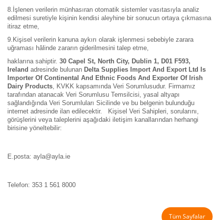
8.
İşlenen verilerin münhasıran otomatik sistemler vasıtasıyla analiz
edilmesi suretiyle kişinin kendisi aleyhine bir sonucun ortaya çıkmasına
itiraz etme,
9.
Kişisel verilerin kanuna aykırı olarak işlenmesi sebebiyle zarara
uğraması hâlinde zararın giderilmesini talep etme,
haklarına sahiptir.
30 Capel St, North City, Dublin 1, D01 F593,
Ireland
adresinde bulunan
Delta Supplies Import And Export Ltd Is
Importer Of Continental And Ethnic Foods And Exporter Of Irish
Dairy Products
, KVKK kapsamında Veri Sorumlusudur. Firmamız
tarafından atanacak Veri Sorumlusu Temsilcisi, yasal altyapı
sağlandığında Veri Sorumluları Sicilinde ve bu belgenin bulunduğu
internet adresinde ilan edilecektir. Kişisel Veri Sahipleri, sorularını,
görüşlerini veya taleplerini aşağıdaki iletişim kanallarından herhangi
birisine yöneltebilir:
E.posta:
ayla@ayla.ie
Telefon:
353 1 561 8000
Tüm Sayfalar