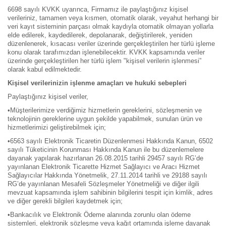
6698 sayılı KVKK uyarınca, Firmamız ile paylaştığınız kişisel
verileriniz, tamamen veya kısmen, otomatik olarak, veyahut herhangi bir
veri kayıt sisteminin parçası olmak kaydıyla otomatik olmayan yollarla
elde edilerek, kaydedilerek, depolanarak, değiştirilerek, yeniden
düzenlenerek, kısacası veriler üzerinde gerçekleştirilen her türlü işleme
konu olarak tarafımızdan işlenebilecektir. KVKK kapsamında veriler
üzerinde gerçekleştirilen her türlü işlem "kişisel verilerin işlenmesi”
olarak kabul edilmektedir.
Kişisel verilerinizin işlenme amaçları ve hukuki sebepleri
Paylaştığınız kişisel veriler,
•
Müşterilerimize verdiğimiz hizmetlerin gereklerini, sözleşmenin ve
teknolojinin gereklerine uygun şekilde yapabilmek, sunulan ürün ve
hizmetlerimizi geliştirebilmek için;
•
6563 sayılı Elektronik Ticaretin Düzenlenmesi Hakkında Kanun, 6502
sayılı Tüketicinin Korunması Hakkında Kanun ile bu düzenlemelere
dayanak yapılarak hazırlanan 26.08.2015 tarihli 29457 sayılı RG’de
yayınlanan Elektronik Ticarette Hizmet Sağlayıcı ve Aracı Hizmet
Sağlayıcılar Hakkında Yönetmelik, 27.11.2014 tarihli ve 29188 sayılı
RG’de yayınlanan Mesafeli Sözleşmeler Yönetmeliği ve diğer ilgili
mevzuat kapsamında işlem sahibinin bilgilerini tespit için kimlik, adres
ve diğer gerekli bilgileri kaydetmek için;
•
Bankacılık ve Elektronik Ödeme alanında zorunlu olan ödeme
sistemleri, elektronik sözleşme veya kağıt ortamında işleme dayanak