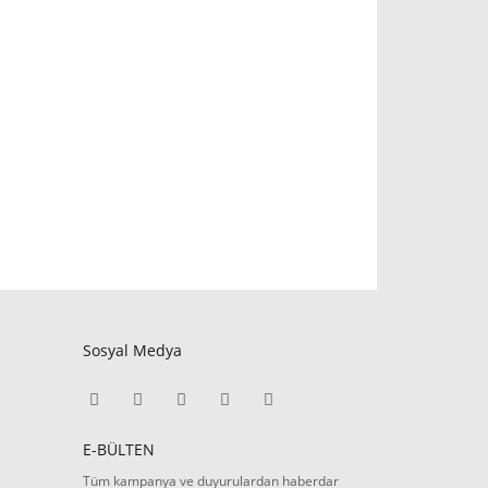
Sosyal Medya
E-BÜLTEN
Tüm kampanya ve duyurulardan haberdar