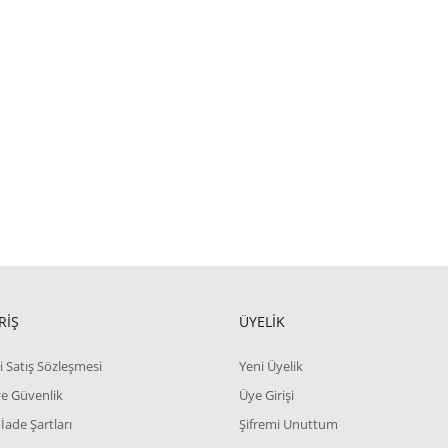
RİŞ
ÜYELİK
i Satış Sözleşmesi
Yeni Üyelik
 ve Güvenlik
Üye Girişi
 İade Şartları
Şifremi Unuttum