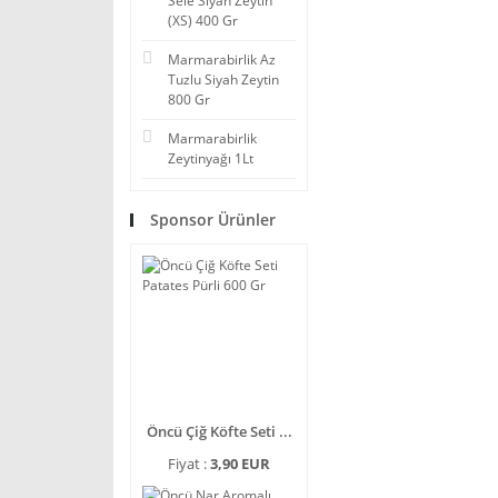
Sele Siyah Zeytin
(XS) 400 Gr
Marmarabirlik Az
Tuzlu Siyah Zeytin
800 Gr
Marmarabirlik
Zeytinyağı 1Lt
Sponsor Ürünler
Öncü Çiğ Köfte Seti ...
Fiyat :
3,90 EUR