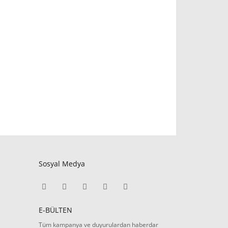
Sosyal Medya
E-BÜLTEN
Tüm kampanya ve duyurulardan haberdar