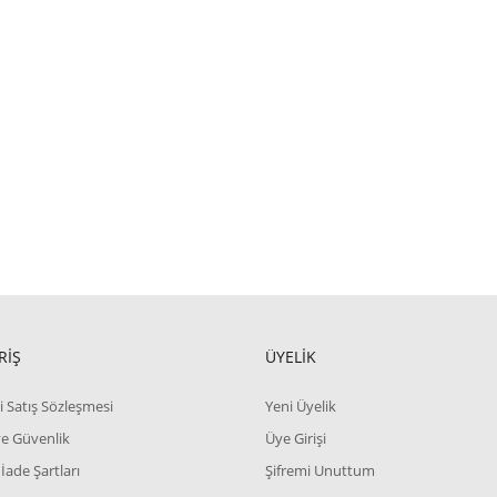
RİŞ
ÜYELİK
i Satış Sözleşmesi
Yeni Üyelik
 ve Güvenlik
Üye Girişi
 İade Şartları
Şifremi Unuttum