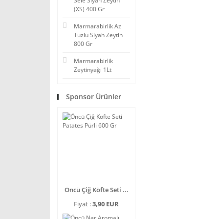
Sele Siyah Zeytin
(XS) 400 Gr
Marmarabirlik Az
Tuzlu Siyah Zeytin
800 Gr
Marmarabirlik
Zeytinyağı 1Lt
Sponsor Ürünler
Öncü Çiğ Köfte Seti ...
Fiyat :
3,90 EUR