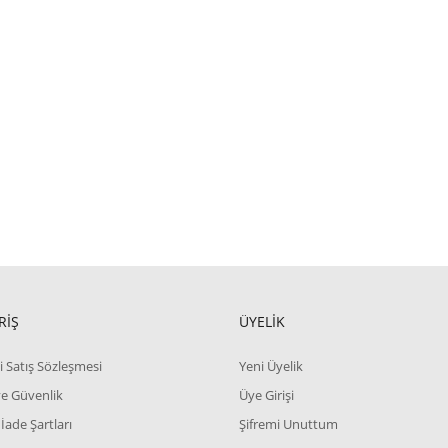
RİŞ
ÜYELİK
i Satış Sözleşmesi
Yeni Üyelik
 ve Güvenlik
Üye Girişi
 İade Şartları
Şifremi Unuttum