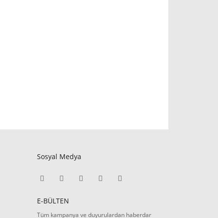
Sosyal Medya
E-BÜLTEN
Tüm kampanya ve duyurulardan haberdar