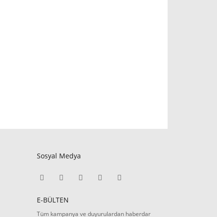
Sosyal Medya
E-BÜLTEN
Tüm kampanya ve duyurulardan haberdar