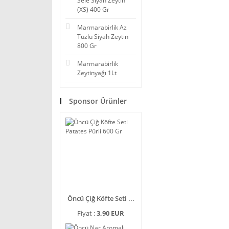
Sele Siyah Zeytin
(XS) 400 Gr
Marmarabirlik Az
Tuzlu Siyah Zeytin
800 Gr
Marmarabirlik
Zeytinyağı 1Lt
Sponsor Ürünler
Öncü Çiğ Köfte Seti ...
Fiyat :
3,90 EUR