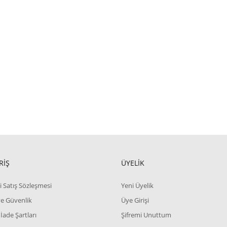
RİŞ
ÜYELİK
i Satış Sözleşmesi
Yeni Üyelik
 ve Güvenlik
Üye Girişi
 İade Şartları
Şifremi Unuttum