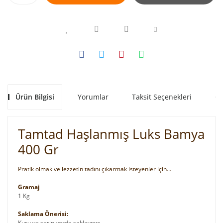
Ürün Bilgisi
Yorumlar
Taksit Seçenekleri
Ön
Tamtad Haşlanmış Luks Bamya
400 Gr
Pratik olmak ve lezzetin tadını çıkarmak isteyenler için...
Gramaj
1 Kg
Saklama Önerisi:
Kuru ve serin yerde saklayınız.