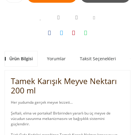
Ürün Bilgisi
Yorumlar
Taksit Seçenekleri
Ön
Tamek Karışık Meyve Nektarı
200 ml
Her yudumda gerçek meyve lezzeti…
Şeftali, elma ve portakal! Birbirinden yararlı bu üç meyve de
vücudun savunma mekanizmasını ve bağışıklık sistemini
güçlendirir.
Türk Gıda Kodeksi gereğince Tamek Karışık Nektarı koruyucu ve