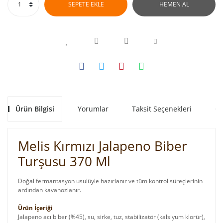
SEPETE EKLE
HEMEN AL
Ürün Bilgisi
Yorumlar
Taksit Seçenekleri
Ön
Melis Kırmızı Jalapeno Biber
Turşusu 370 Ml
Doğal fermantasyon usulüyle hazırlanır ve tüm kontrol süreçlerinin
ardından kavanozlanır.
Ürün İçeriği
Jalapeno acı biber (%45), su, sirke, tuz, stabilizatör (kalsiyum klorür),