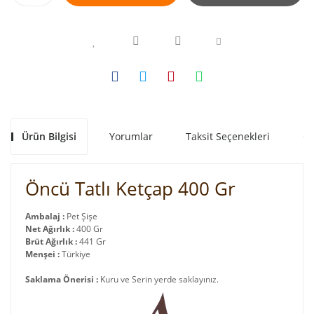
Ürün Bilgisi
Yorumlar
Taksit Seçenekleri
Ön
Öncü Tatlı Ketçap 400 Gr
Ambalaj :
Pet Şişe
Net Ağırlık :
400 Gr
Brüt Ağırlık :
441 Gr
Menşei :
Türkiye
Saklama Önerisi :
Kuru ve Serin yerde saklayınız.