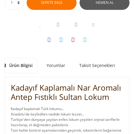
SEPETE EKLE
HEMEN AL
Ürün Bilgisi
Yorumlar
Taksit Seçenekleri
Ön
Kadayıf Kaplamalı Nar Aromalı
Antep Fıstıklı Sultan Lokum
Kadayıf kaplamalı Türk lokumu...
Anadolu'da keşfedilen nadide lokum lezzet...
Türkiye'den dünyaya yayılan enfes lokum çeşitleri orjinal tariflerle
hazırlanıp, el değmeden paketlenir.
Tüm kalite kontrol aşamalarından geçerek, tüketicilerin beğenisine