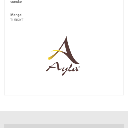
sunulur
Menşei
TÜRKİYE