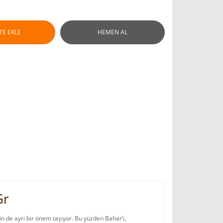
TE EKLE
HEMEN AL
Gr
çin de ayrı bir önem taşıyor. Bu yüzden Bahar’ı,