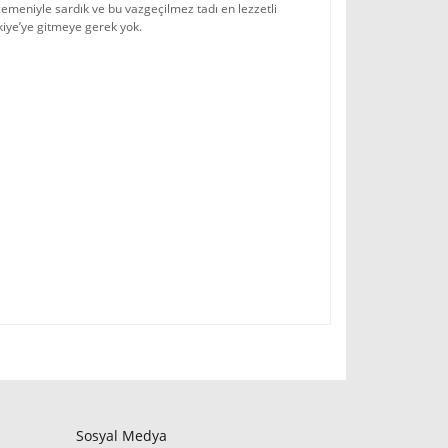
l çemeniyle sardık ve bu vazgeçilmez tadı en lezzetli
kiye’ye gitmeye gerek yok.
Sosyal Medya