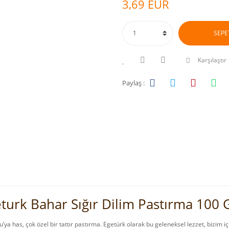
3,69 EUR
SEPE
Karşılaştır
Paylaş :
turk Bahar Sığır Dilim Pastırma 100 
’ya has, çok özel bir tattır pastırma. Egetürk olarak bu geleneksel lezzet, bizim i