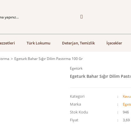
ezzetleri
Türk Lokumu
Deterjan, Temizlik
İçecekler
stırma
Egeturk Bahar Sığır Dilim Pastırma 100 Gr
Egetürk
Egeturk Bahar Sığır Dilim Past
Kategori
Kavu
Marka
Eget
Stok Kodu
946
Fiyat
3,69