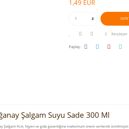
1,49 EUR
SEPE
Karşılaştır
Paylaş :
ğanay Şalgam Suyu Sade 300 Ml
 Şalgam Acılı, hijyen ve gıda güvenliğine maksimum önem verilerek üretilmiştir