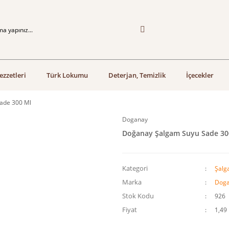
ezzetleri
Türk Lokumu
Deterjan, Temizlik
İçecekler
ade 300 Ml
Doganay
Doğanay Şalgam Suyu Sade 30
Kategori
Şalg
Marka
Dog
Stok Kodu
926
Fiyat
1,49