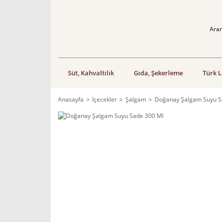
Süt, Kahvaltılık
Gıda, Şekerleme
Türk L
Anasayfa
İçecekler
Şalgam
Doğanay Şalgam Suyu S