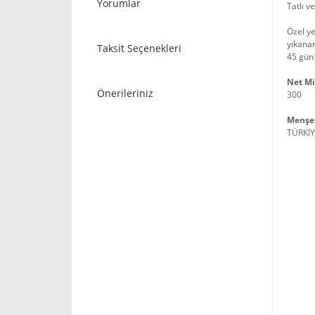
Yorumlar
Tatlı v
Özel ye
yıkana
Taksit Seçenekleri
45 gün
Net Mi
Önerileriniz
300
Menşe
TÜRKİ