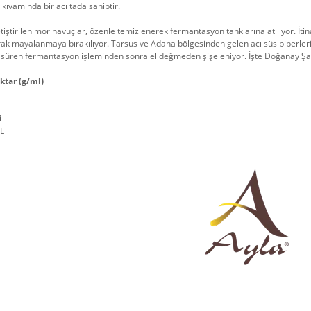
e kıvamında bir acı tada sahiptir.
tiştirilen mor havuçlar, özenle temizlenerek fermantasyon tanklarına atılıyor. İtin
rak mayalanmaya bırakılıyor. Tarsus ve Adana bölgesinden gelen acı süs biberler
 süren fermantasyon işleminden sonra el değmeden şişeleniyor. İşte Doğanay Şa
ktar (g/ml)
i
YE