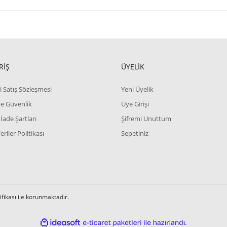
RİŞ
ÜYELİK
i Satış Sözleşmesi
Yeni Üyelik
 ve Güvenlik
Üye Girişi
 İade Şartları
Şifremi Unuttum
Veriler Politikası
Sepetiniz
tifikası ile korunmaktadır.
ile
ideasoft
e-