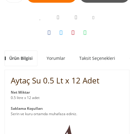
Ürün Bilgisi
Yorumlar
Taksit Seçenekleri
Ön
Aytaç Su 0.5 Lt x 12 Adet
Net Miktar
0.5 litre x 12 adet
Saklama Koşulları
Serin ve kuru ortamda muhafaza ediniz.