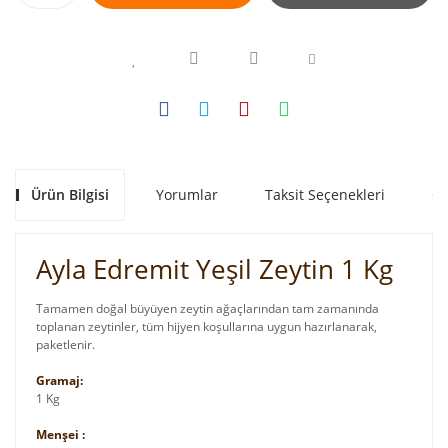
Ürün Bilgisi
Yorumlar
Taksit Seçenekleri
Ön
Ayla Edremit Yeşil Zeytin 1 Kg
Tamamen doğal büyüyen zeytin ağaçlarından tam zamanında
toplanan zeytinler, tüm hijyen koşullarına uygun hazırlanarak,
paketlenir.
Gramaj:
1 Kg
Menşei :