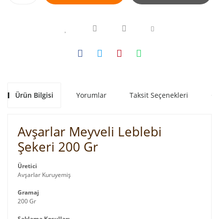
Ürün Bilgisi
Yorumlar
Taksit Seçenekleri
Ön
Avşarlar Meyveli Leblebi
Şekeri 200 Gr
Üretici
Avşarlar Kuruyemiş
Gramaj
200 Gr
Saklama Koşulları